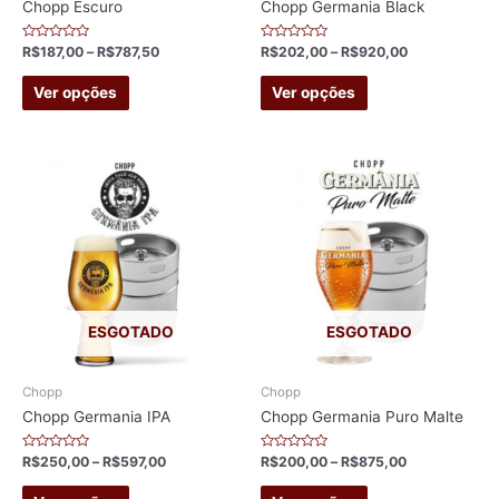
product
product
Chopp Escuro
Chopp Germania Black
page
page
Avaliação
Avaliação
R$
187,00
–
R$
787,50
R$
202,00
–
R$
920,00
0
0
de
de
This
This
5
5
Ver opções
Ver opções
product
product
has
has
multiple
multiple
variants.
variants.
The
The
options
options
may
may
be
be
chosen
chosen
ESGOTADO
ESGOTADO
on
on
the
the
Chopp
Chopp
product
product
Chopp Germania IPA
Chopp Germania Puro Malte
page
page
Avaliação
Avaliação
R$
250,00
–
R$
597,00
R$
200,00
–
R$
875,00
0
0
de
de
This
This
5
5