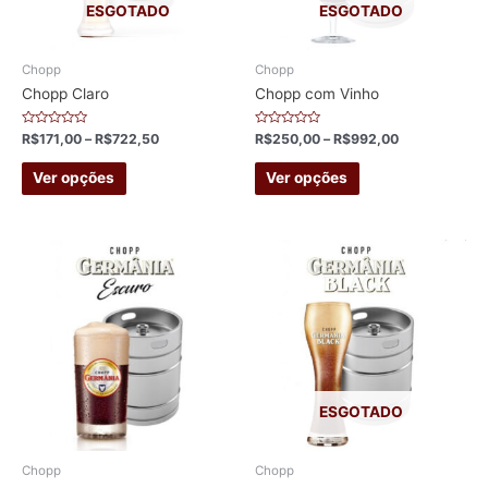
ESGOTADO
ESGOTADO
Chopp
Chopp
Chopp Claro
Chopp com Vinho
Avaliação
Avaliação
R$
171,00
–
R$
722,50
R$
250,00
–
R$
992,00
0
0
de
de
This
This
5
5
Ver opções
Ver opções
product
product
has
has
multiple
multiple
variants.
variants.
The
The
options
options
may
may
be
be
chosen
chosen
ESGOTADO
on
on
the
the
Chopp
Chopp