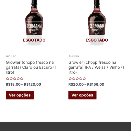
variants.
variants.
The
The
options
options
may
may
be
be
chosen
chosen
ESGOTADO
ESGOTADO
on
on
the
the
Avulso
Avulso
product
product
Growler (chopp fresco na
Growler (chopp fresco na
garrafa) Claro ou Escuro (1
garrafa) IPA / Weiss / Vinho (1
page
page
litro)
litro)
Avaliação
Avaliação
R$
18,00
–
R$
120,00
R$
20,00
–
R$
156,00
0
0
de
de
This
This
5
5
Ver opções
Ver opções
product
product
has
has
multiple
multiple
variants.
variants.
The
The