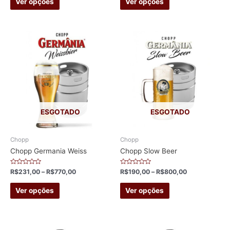
Ver opções
Ver opções
product
product
has
has
multiple
multiple
variants.
variants.
The
The
options
options
may
may
be
be
chosen
chosen
ESGOTADO
ESGOTADO
on
on
the
the
Chopp
Chopp
product
product
Chopp Germania Weiss
Chopp Slow Beer
page
page
Avaliação
Avaliação
R$
231,00
–
R$
770,00
R$
190,00
–
R$
800,00
0
0
de
de
This
This
5
5
Ver opções
Ver opções
product
product
has
has
multiple
multiple