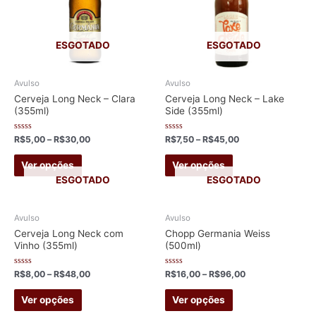
ESGOTADO
ESGOTADO
Avulso
Avulso
Cerveja Long Neck – Clara
Cerveja Long Neck – Lake
(355ml)
Side (355ml)
Avaliação
Avaliação
R$
5,00
–
R$
30,00
R$
7,50
–
R$
45,00
0
0
de
de
This
This
5
5
Ver opções
Ver opções
product
product
ESGOTADO
ESGOTADO
has
has
multiple
multiple
Avulso
Avulso
variants.
variants.
Cerveja Long Neck com
Chopp Germania Weiss
Vinho (355ml)
(500ml)
The
The
options
options
Avaliação
Avaliação
R$
8,00
–
R$
48,00
R$
16,00
–
R$
96,00
may
may
0
0
de
de
This
This
5
5
be
be
Ver opções
Ver opções
product
product